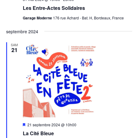
Les Entre-Actes Solidaires
Garage Moderne
176 rue Achard - Bat. H, Bordeaux, France
septembre 2024
SAM
21
Mis
21 septembre 2024 @ 10h00
en
La Cité Bleue
avant