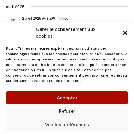
avril 2025
2 avril 2025 @ 8h00
-
17h00
MER
2
Les Entre-Actes Solidaires #9
Gérer le consentement aux
cookies
Pour offrir les meilleures expériences, nous utilisons des
Évènements
précédents
Aujourd’hui
Évènements
suivants
technologies telles que les cookies pour stocker et/ou accéder aux
informations des appareils. Le fait de consentir à ces technologies
nous permettra de traiter des données telles que le comportement
de navigation ou les ID uniques sur ce site. Le fait de ne pas
S’abonner au calendrier
consentir ou de retirer son consentement peut avoir un effet négatif
sur certaines caractéristiques et fonctions.
Accepter
Refuser
Voir les préférences
Les Gratuits - Gironde Solidarité -
Mentions